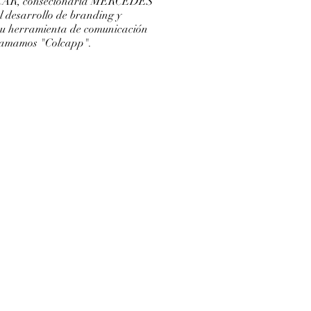
LCAR, consecionaria MERCEDES
l desarrollo de branding y
su herramienta de comunicación
llamamos "Colcapp".