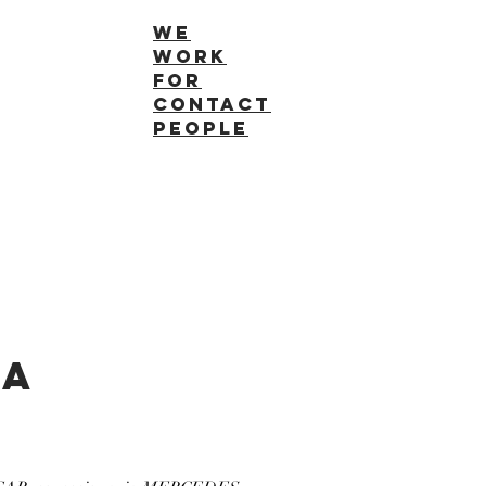
we
work
for
contact
people
ca
o