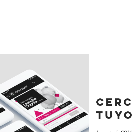
cer
tuy