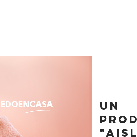
un
pro
"ais